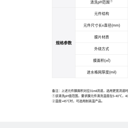
①
清洗pH范围
元件结构
元件尺寸长x直径(mm)
膜片材质
规格参数
外绕方式
膜面积(㎡)
进水格网厚度(mil)
备注：上述元件膜面积对应31mil流道，选用更宽流道
①该清洗pH值范围，要求膜元件清洗温度在5-40℃，40-
②温度>45℃时，可选用耐高温产品。