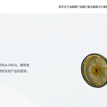
首页
关于迪膜
膜产品
膜分离设备
解决方案
迪膜介绍
膜分离设备
微生物发
发展历程
膜分离实验机
植物提取
研发与创新
动物提取
资质荣誉
化学合成
生产制造
食品级膜清洗专
水艺集团
0Da-20kDa，拥有更
最终实现产品的提纯、