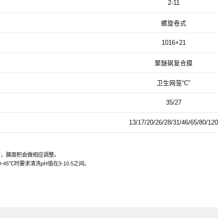
2-11
螺旋卷式
1016×21
聚醚砜复合膜
卫生网笼“C”
35/27
13/17/20/26/28/31/46/65/80/120
时，膜面积会做相应调整。
45℃时要求清洗pH值在3-10.5之间。