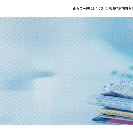
首页
关于迪膜
膜产品
膜分离设备
解决方案
迪膜介绍
膜分离设备
微生物发
发展历程
膜分离实验机
植物提取
研发与创新
动物提取
资质荣誉
化学合成
生产制造
食品级膜清洗专
水艺集团