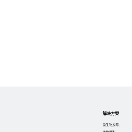
2024.03.26
邀请函 | 水艺Demole邀请您参加SynBio China第二届中国合成生物学及生物制造年会
回顾｜为食品原料安全保驾护航，水艺Demole在FIC展实力出圈！
3月22日，备受瞩目的2024中国国际食品添加剂和配料展览
会（FIC 2024）在上海圆满闭幕。
解决方案
微生物发酵