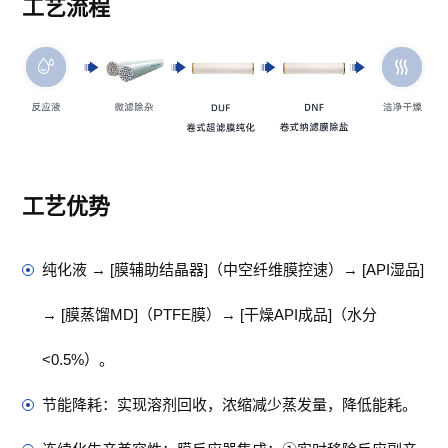
工艺流程
工艺优势
纯化液 → [膜辅助结晶器]（中空纤维膜控速）→ [API湿品]
→ [膜蒸馏MD]（PTFE膜）→ [干燥API成品]（水分
<0.5%）。
节能降耗：实现溶剂回收，浓缩减少蒸发量，降低能耗。