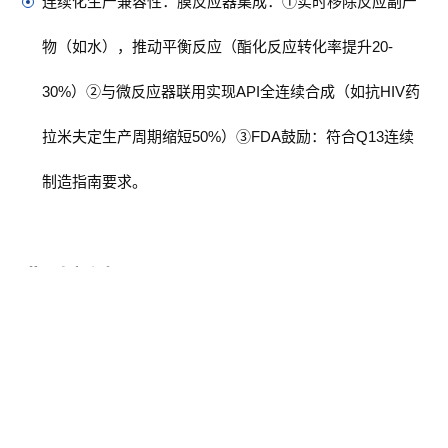
连续化生产兼容性：膜反应器集成：①实时移除反应副产
物（如水），推动平衡反应（酯化反应转化率提升20-
30%）②与微反应器联用实现API全连续合成（如抗HIV药
拉米夫定生产周期缩短50%）③FDA鼓励：符合Q13连续
制造指南要求。
典型案例